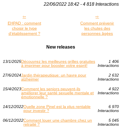
22/06/2022 18:42 - 4 818 Interactions
EHPAD : comment
Comment prévenir
choisir le type
les chutes des
d'établissement ?
personnes âgées
New releases
13/1/2025
Découvrez les meilleures grilles gratuites
1 406
à imprimer pour booster votre esprit!
Interactions
27/6/2024
Jardin thérapeutique: un havre pour
2 632
alzheimer
Interactions
15/4/2023
Comment les seniors peuvent-ils
4 922
améliorer leur santé sexuelle mentale et
Interactions
émotionnelle ?
14/12/2022
Quelle zone Pinel est la plus rentable
6 970
pour investir ?
Interactions
06/12/2022
Comment louer une chambre chez un
5 045
retraité ?
Interactions