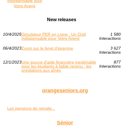
Indispensable pour
Votre Avenir
New releases
10/4/2025
Simulateur PER en Ligne : Un Outil
1 580
Indispensable pour Votre Avenir
Interactions
06/4/2023
Zoom sur le livret d’épargne
3 627
Interactions
12/1/2023
Une source d'aide financière inestimable
877
pour les étudiants à faible revenu : les
Interactions
prestations aux aînés
orangeseniors.org
Les pensions de retraite...
Sénior